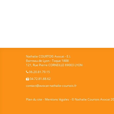
Nathalie COURTOIS Avocat - E.I.
Barreau de Lyon - Toque 1888
121, Rue Pierre CORNEILLE 69003 LYON
06.20.81.79.15
04.72.81.88.62
contact@avocat-nathalie-courtois.fr
Plan du site - Mentions légales
- © Nathalie Courtois Avocat 201