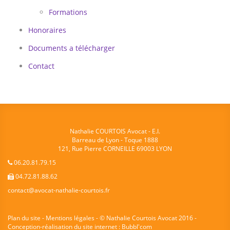
Formations
Honoraires
Documents a télécharger
Contact
Nathalie COURTOIS Avocat - E.I.
Barreau de Lyon - Toque 1888
121, Rue Pierre CORNEILLE 69003 LYON
06.20.81.79.15
04.72.81.88.62
contact@avocat-nathalie-courtois.fr
Plan du site - Mentions légales
- © Nathalie Courtois Avocat 2016 -
Conception-réalisation du site internet :
Bubbl'com